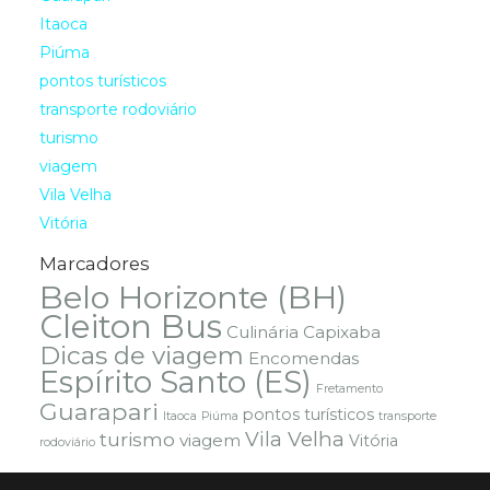
Itaoca
Piúma
pontos turísticos
transporte rodoviário
turismo
viagem
Vila Velha
Vitória
Marcadores
Belo Horizonte (BH)
Cleiton Bus
Culinária Capixaba
Dicas de viagem
Encomendas
Espírito Santo (ES)
Fretamento
Guarapari
pontos turísticos
Itaoca
Piúma
transporte
Vila Velha
turismo
viagem
Vitória
rodoviário