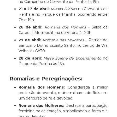
no Campinho do Convento da Penha às 19h.​
21 a 27 de abril:
Missas Diárias
no Convento da
Penha e no Parque da Prainha, ocorrendo entre
7h e 19h
26 de abril:
Romaria dos Homens
– Saída da
Catedral Metropolitana de Vitória às 20h.​
27 de abril:
Romaria das Mulheres
– Partida do
Santuário Divino Espírito Santo, no centro de Vila
Velha, às 8h30.​
28 de abril:
Missa Solene de Encerramento
no
Parque da Prainha às 16h.​
Romarias e Peregrinações:
Romaria dos Homens:
Considerada a maior
procissão do evento, reúne milhares de fieis em
um percurso de fé e devoção.
Romaria das Mulheres:
Destaca a participação
feminina na celebração, simbolizando a força e a
fé das devotas.​