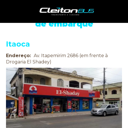
Conheça nossos pontos
de embarque
Itaoca
Endereço:
Av. Itapemirim 2686 (em frente à
Drogaria El Shadey)